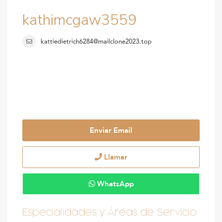
kathimcgaw3559
kattiedietrich6284@mailclone2023.top
Enviar Email
Llamar
WhatsApp
Especialidades y Áreas de Servicio