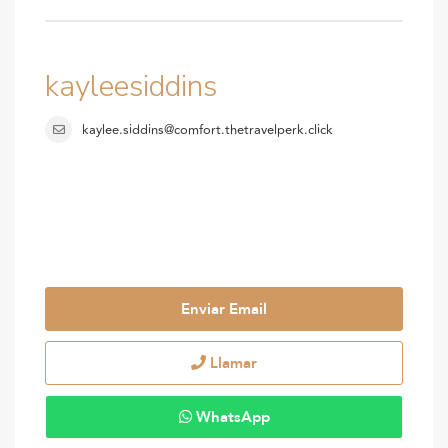
kayleesiddins
kaylee.siddins@comfort.thetravelperk.click
Enviar Email
Llamar
WhatsApp