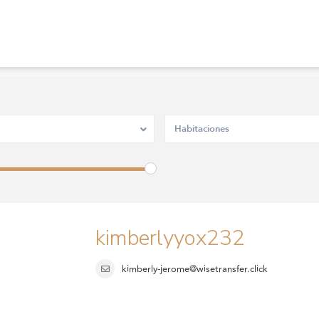
Habitaciones
kimberlyyox232
kimberly-jerome@wisetransfer.click