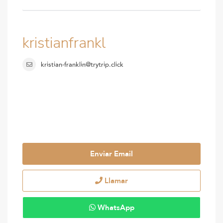
kristianfrankl
kristian-franklin@trytrip.click
Enviar Email
Llamar
WhatsApp