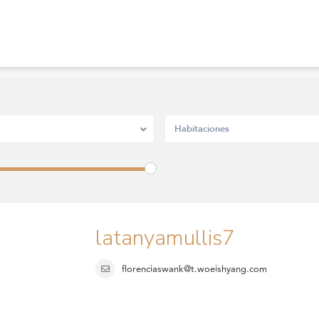
Habitaciones
latanyamullis7
florenciaswank@t.woeishyang.com