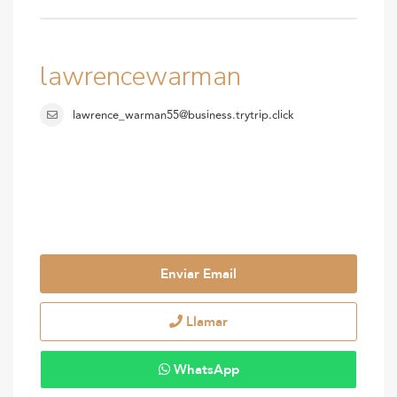
lawrencewarman
lawrence_warman55@business.trytrip.click
Enviar Email
Llamar
WhatsApp