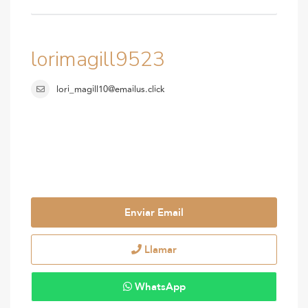
lorimagill9523
lori_magill10@emailus.click
Enviar Email
Llamar
WhatsApp