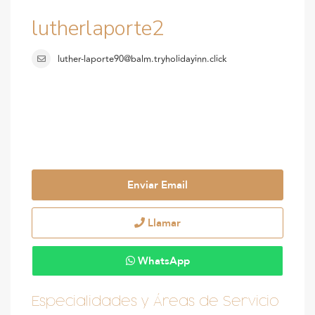
lutherlaporte2
luther-laporte90@balm.tryholidayinn.click
Enviar Email
Llamar
WhatsApp
Especialidades y Áreas de Servicio