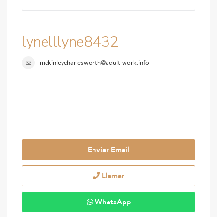
lynelllyne8432
mckinleycharlesworth@adult-work.info
Enviar Email
Llamar
WhatsApp