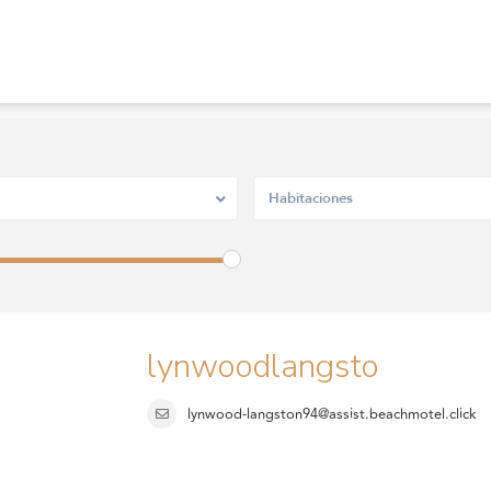
Habitaciones
lynwoodlangsto
lynwood-langston94@assist.beachmotel.click