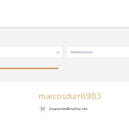
Habitaciones
marcosdurr6983
jinapartee@mailvip.net