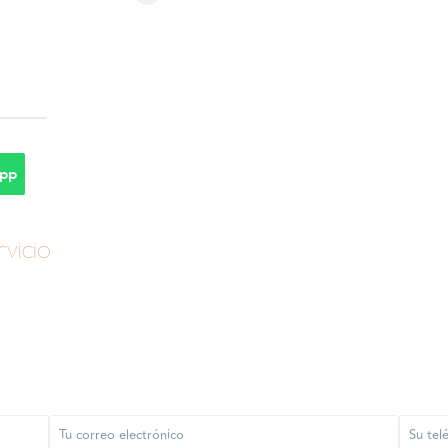
pp
vicio