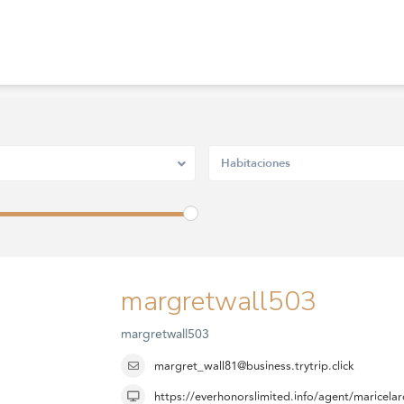
Habitaciones
margretwall503
margretwall503
margret_wall81@business.trytrip.click
https://everhonorslimited.info/agent/maricela