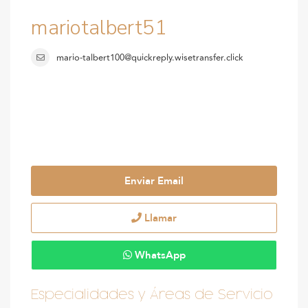
mariotalbert51
mario-talbert100@quickreply.wisetransfer.click
Enviar Email
Llamar
WhatsApp
Especialidades y Áreas de Servicio