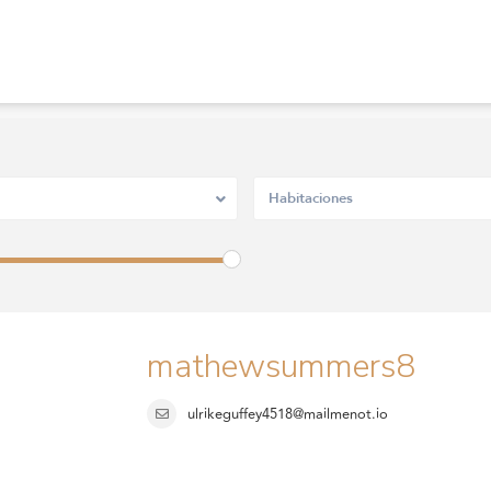
Habitaciones
mathewsummers8
ulrikeguffey4518@mailmenot.io