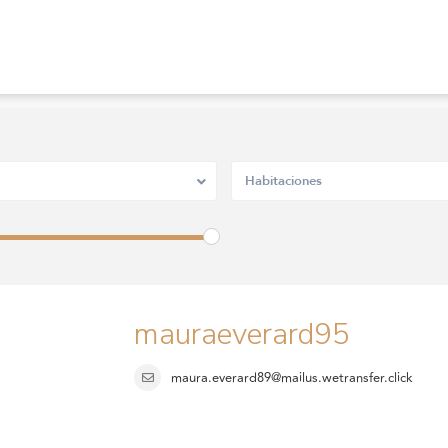
Habitaciones
mauraeverard95
maura.everard89@mailus.wetransfer.click