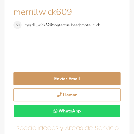
merrillwick609
merrill_wick32@contactus.beachmotel.click
Enviar Email
Llamar
WhatsApp
Especialidades y Áreas de Servicio