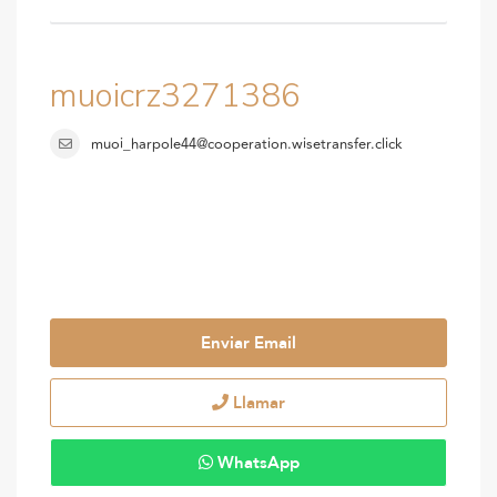
muoicrz3271386
muoi_harpole44@cooperation.wisetransfer.click
Enviar Email
Llamar
WhatsApp