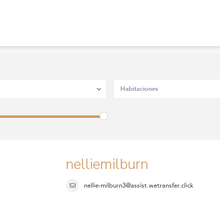
Habitaciones
nelliemilburn
nellie-milburn3@assist.wetransfer.click