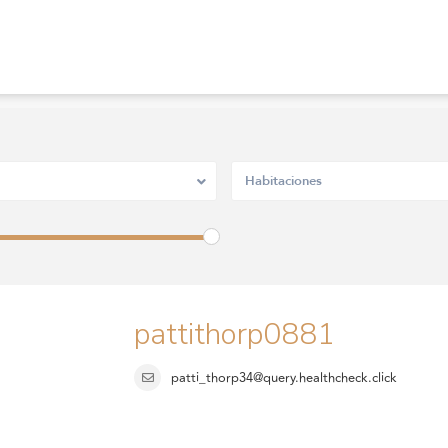
Habitaciones
pattithorp0881
patti_thorp34@query.healthcheck.click