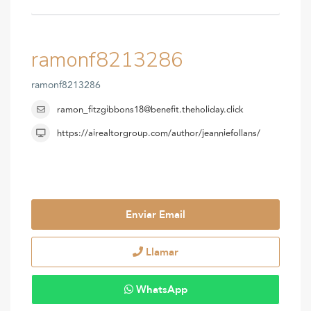
ramonf8213286
ramonf8213286
ramon_fitzgibbons18@benefit.theholiday.click
https://airealtorgroup.com/author/jeanniefollans/
Enviar Email
Llamar
WhatsApp