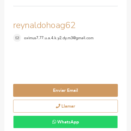
reynaldohoag62
oximus7.77.u.a.4.k.y2.dy.m3@gmail.com
Enviar Email
Llamar
WhatsApp