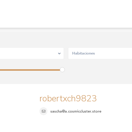
Habitaciones
robertxch9823
sascha@a.cosmiccluster.store