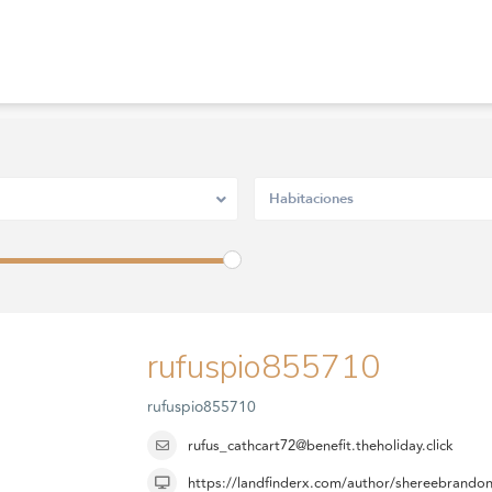
Habitaciones
rufuspio855710
rufuspio855710
rufus_cathcart72@benefit.theholiday.click
https://landfinderx.com/author/shereebrando