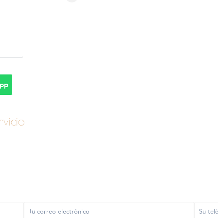
pp
vicio