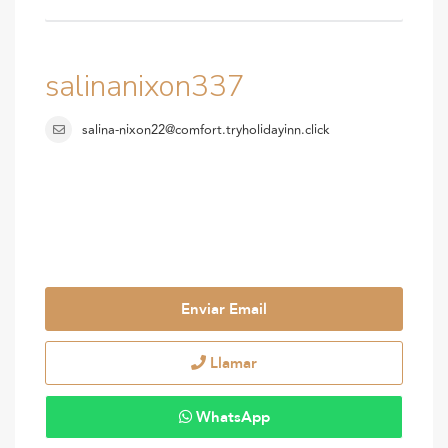
salinanixon337
salina-nixon22@comfort.tryholidayinn.click
Enviar Email
Llamar
WhatsApp