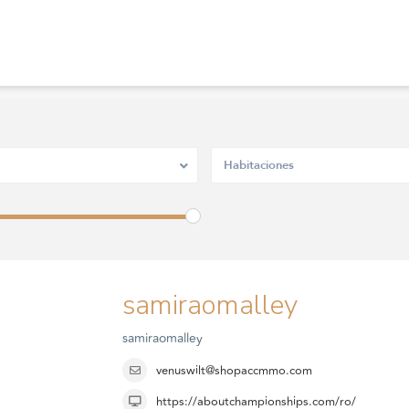
Habitaciones
samiraomalley
samiraomalley
venuswilt@shopaccmmo.com
https://aboutchampionships.com/ro/