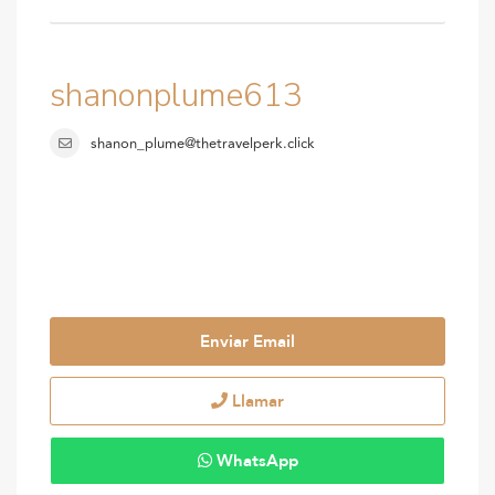
shanonplume613
shanon_plume@thetravelperk.click
Enviar Email
Llamar
WhatsApp