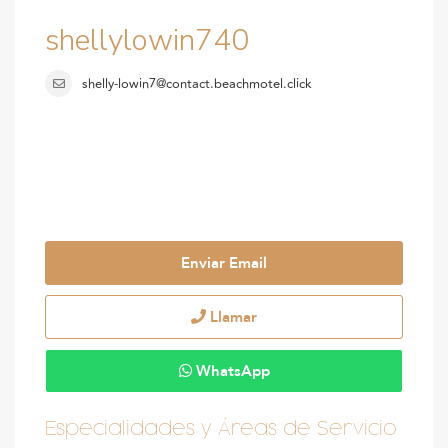
shellylowin740
shelly-lowin7@contact.beachmotel.click
Enviar Email
Llamar
WhatsApp
Especialidades y Áreas de Servicio