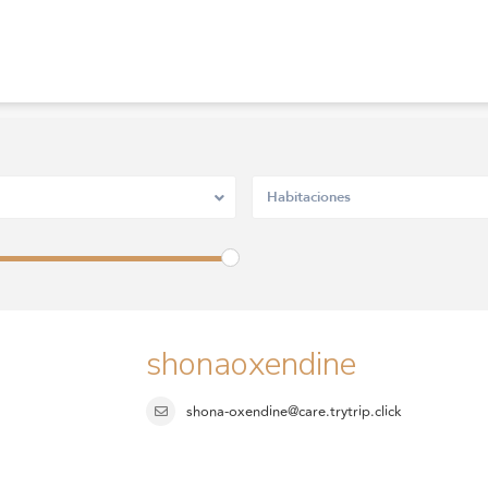
Habitaciones
shonaoxendine
shona-oxendine@care.trytrip.click