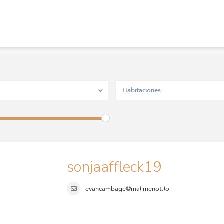
Habitaciones
sonjaaffleck19
evancambage@mailmenot.io