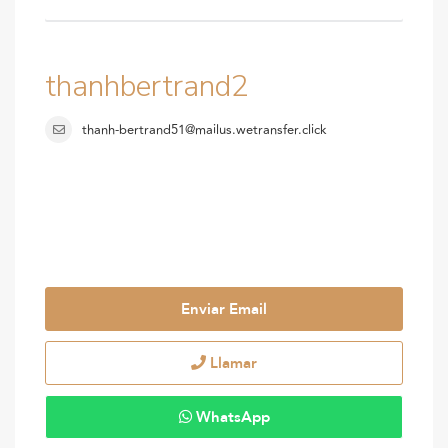
thanhbertrand2
thanh-bertrand51@mailus.wetransfer.click
Enviar Email
Llamar
WhatsApp