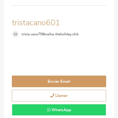
tristacano601
trista.cano75@mailus.theholiday.click
Enviar Email
Llamar
WhatsApp