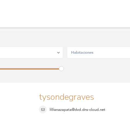
Habitaciones
tysondegraves
lillianazapata@dvd.dns-cloud.net