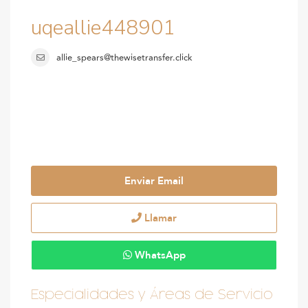
uqeallie448901
allie_spears@thewisetransfer.click
Enviar Email
Llamar
WhatsApp
Especialidades y Áreas de Servicio