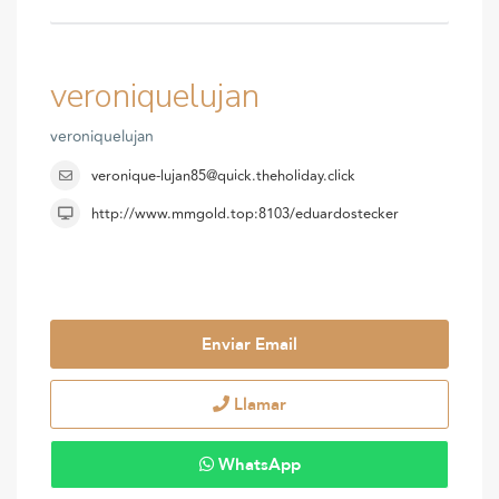
veroniquelujan
veroniquelujan
veronique-lujan85@quick.theholiday.click
http://www.mmgold.top:8103/eduardostecker
Enviar Email
Llamar
WhatsApp