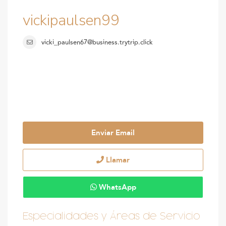
vickipaulsen99
vicki_paulsen67@business.trytrip.click
Enviar Email
Llamar
WhatsApp
Especialidades y Áreas de Servicio