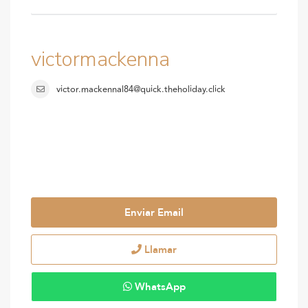
victormackenna
victor.mackennal84@quick.theholiday.click
Enviar Email
Llamar
WhatsApp