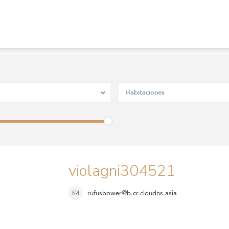
Habitaciones
violagni304521
rufusbower@b.cr.cloudns.asia