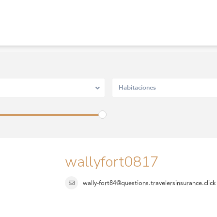
Habitaciones
wallyfort0817
wally-fort84@questions.travelersinsurance.click