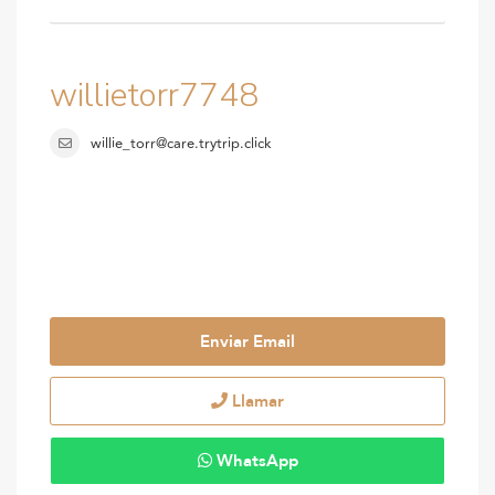
willietorr7748
willie_torr@care.trytrip.click
Enviar Email
Llamar
WhatsApp