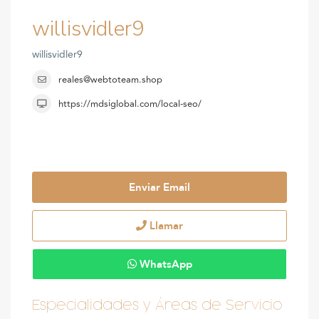
willisvidler9
willisvidler9
reales@webtoteam.shop
https://mdsiglobal.com/local-seo/
Enviar Email
Llamar
WhatsApp
Especialidades y Áreas de Servicio