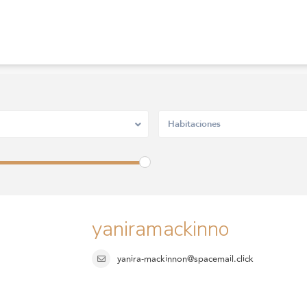
Habitaciones
yaniramackinno
yanira-mackinnon@spacemail.click