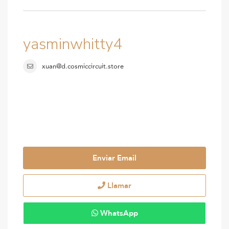
yasminwhitty4
xuan@d.cosmiccircuit.store
Enviar Email
Llamar
WhatsApp