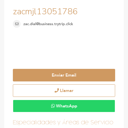
zacmjl13051786
zac.dial@business.trytrip.click
Enviar Email
Llamar
WhatsApp
Especialidades y Áreas de Servicio