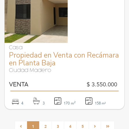
Casa
Propiedad en Venta con Recámara
en Planta Baja
Ciudad Madero
$ 3.550.000
VENTA
2
4
3
170 m
158
m²
1
2
3
4
5