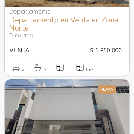
Departamento
Departamento en Venta en Zona
Norte
Tampico
$ 1.950.000
VENTA
3
2
0
m²
VENTA