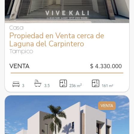
Casa
Propiedad en Venta cerca de
Laguna del Carpintero
Tampico
$ 4.330.000
VENTA
2
3
3.5
236 m
161
m²
VENTA