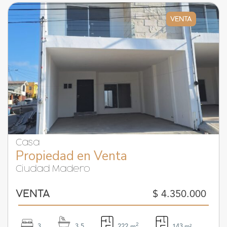
VENTA
Casa
Propiedad en Venta
Ciudad Madero
$ 4.350.000
VENTA
2
3
3.5
222 m
143
m²