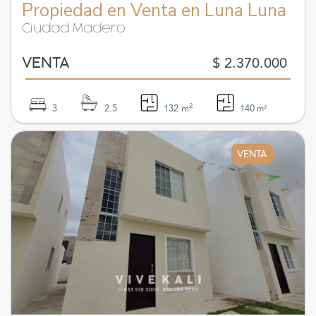
Propiedad en Venta en Luna Luna
Ciudad Madero
$ 2.370.000
VENTA
2
3
2.5
132 m
140
m²
VENTA