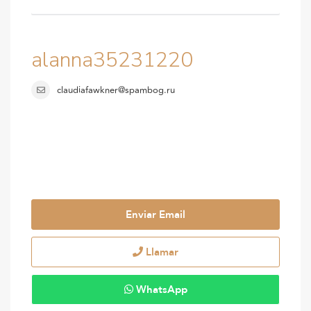
alanna35231220
claudiafawkner@spambog.ru
Enviar Email
Llamar
WhatsApp