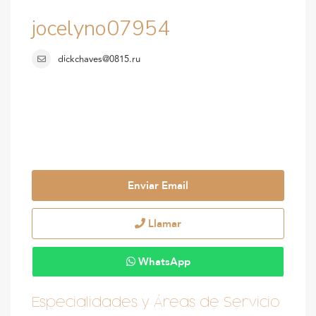
jocelyno07954
dickchaves@0815.ru
Enviar Email
Llamar
WhatsApp
Especialidades y Áreas de Servicio