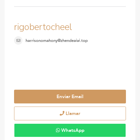
rigobertocheel
harrisonomahony@zhendeaiai.top
Enviar Email
Llamar
WhatsApp