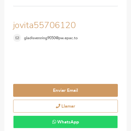
jovita55706120
gladisvenning9050@pw.epac.to
Enviar Email
Llamar
WhatsApp