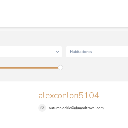
Habitaciones
alexconlon5104
autumnlockie@nhumaitravel.com