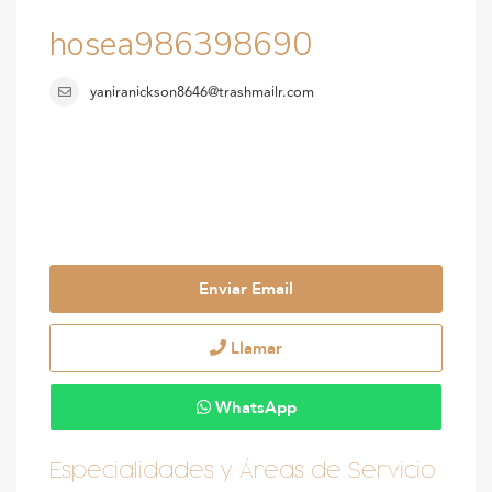
hosea986398690
yaniranickson8646@trashmailr.com
Enviar Email
Llamar
WhatsApp
Especialidades y Áreas de Servicio